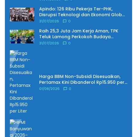
Apindo: 126 Ribu Pekerja Ter-PHK,
Disrupsi Teknologi dan Ekonomi Global
Jadi Pemicu
31/07/2026
0
Raih 25,3 Juta Jam Kerja Aman, TPK
Teluk Lamong Perkokoh Budaya
Keselamatan Kerja
31/07/2026
0
Harga BBM Non-Subsidi Disesuaikan,
Pertamax Kini Dibanderol Rp15.950 per
Liter
01/08/2026
0