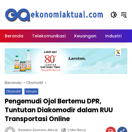
Langsung
ke
konten
Beranda
Telekomunikasi
Keuangan
Industri
Beranda
Otomotif
Otomotif
Umum
Pengemudi Ojol Bertemu DPR,
Tuntutan Diakomodir dalam RUU
Transportasi Online
Redaksi Ekonomi Aktual
2 Min Baca