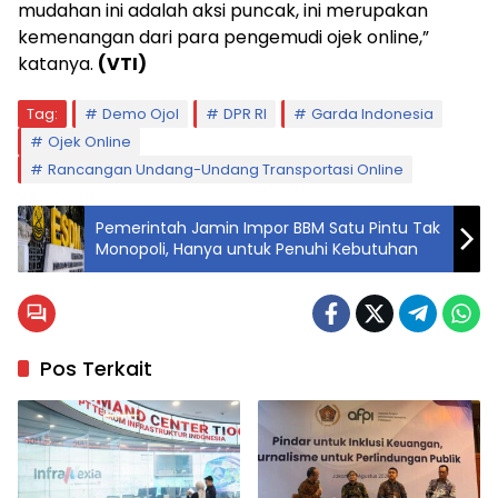
mudahan ini adalah aksi puncak, ini merupakan
kemenangan dari para pengemudi ojek online,”
katanya.
(VTI)
Tag:
Demo Ojol
DPR RI
Garda Indonesia
Ojek Online
Rancangan Undang-Undang Transportasi Online
Pemerintah Jamin Impor BBM Satu Pintu Tak
Monopoli, Hanya untuk Penuhi Kebutuhan
Pos Terkait