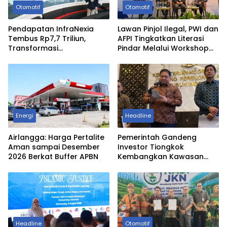
Otomotif
Otomotif
Pendapatan InfraNexia
Lawan Pinjol Ilegal, PWI dan
Tembus Rp7,7 Triliun,
AFPI Tingkatkan Literasi
Transformasi
Pindar Melalui Workshop
TelkomGroup Mulai
Jurnalistik
Berbuah Hasil
Energi
Headline
Airlangga: Harga Pertalite
Pemerintah Gandeng
Aman sampai Desember
Investor Tiongkok
2026 Berkat Buffer APBN
Kembangkan Kawasan
Industri Pertama di Madura
Headline
Otomotif