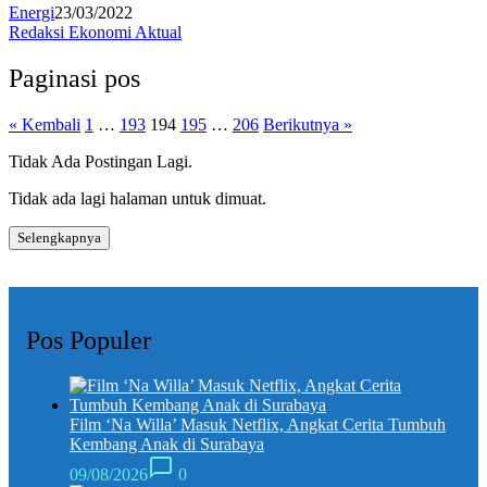
Energi
23/03/2022
Redaksi Ekonomi Aktual
Paginasi pos
« Kembali
1
…
193
194
195
…
206
Berikutnya »
Tidak Ada Postingan Lagi.
Tidak ada lagi halaman untuk dimuat.
Selengkapnya
Pos Populer
Film ‘Na Willa’ Masuk Netflix, Angkat Cerita Tumbuh
Kembang Anak di Surabaya
09/08/2026
0