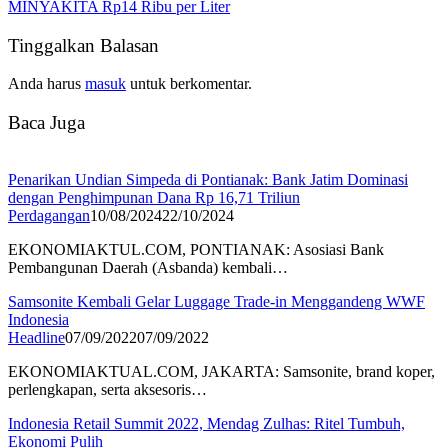
MINYAKITA Rp14 Ribu per Liter
Tinggalkan Balasan
Anda harus
masuk
untuk berkomentar.
Baca Juga
Penarikan Undian Simpeda di Pontianak: Bank Jatim Dominasi
dengan Penghimpunan Dana Rp 16,71 Triliun
Perdagangan
10/08/2024
22/10/2024
EKONOMIAKTUL.COM, PONTIANAK: Asosiasi Bank
Pembangunan Daerah (Asbanda) kembali…
Samsonite Kembali Gelar Luggage Trade-in Menggandeng WWF
Indonesia
Headline
07/09/2022
07/09/2022
EKONOMIAKTUAL.COM, JAKARTA: Samsonite, brand koper,
perlengkapan, serta aksesoris…
Indonesia Retail Summit 2022, Mendag Zulhas: Ritel Tumbuh,
Ekonomi Pulih