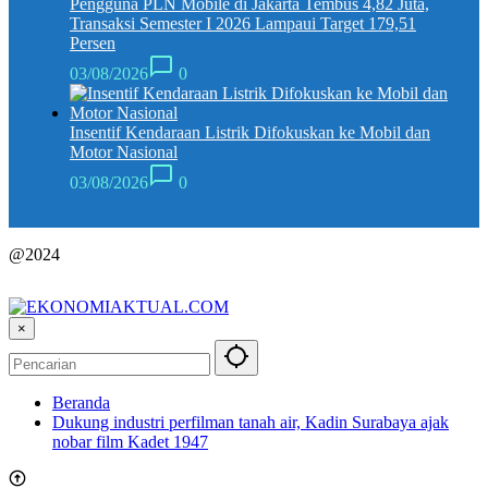
Pengguna PLN Mobile di Jakarta Tembus 4,82 Juta,
Transaksi Semester I 2026 Lampaui Target 179,51
Persen
03/08/2026
0
Insentif Kendaraan Listrik Difokuskan ke Mobil dan
Motor Nasional
03/08/2026
0
@2024
×
Beranda
Dukung industri perfilman tanah air, Kadin Surabaya ajak
nobar film Kadet 1947