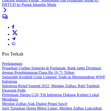
Dukung Industri Pupuk, Subholding Gas Pertamina Suplai 45
BBTUD ke Pupuk Iskandar Muda
Pos Terkait
Perdagangan
Penarikan Undian Simpeda di Pontianak: Bank Jatim Dominasi
dengan Penghimpunan Dana Rp 16,71 Triliun
Samsonite Kembali Gelar Luggage Trade-in Menggandeng WWF
Indonesia
Indonesia Retail Summit 2022, Mendag Zulhas: Ritel Tumbuh,
Ekonomi Pulih
Pertemuan Sherpa G20, Yili Indonesia Dukung Kuliner Lokal
Mendunia
Mendag Zulhas Ajak Dialog Petani Sawit
Janji Turunkan Harga Migor Lunas, Mendag Zulhas Luncurkan