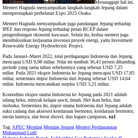
Menanggapi hal ini,
Menteri Hagiuda menyampaikan langkah-langkah Jepang dalam
mempersiapkan perhelatan Expo 2025 Osaka.
Menteri Hagiuda menyampaikan juga pandangan Jepang terhadap
IPEF dan respons Jepang terhadap peran RCEP dalam
pengembangan ekonomi kawasan. Selain itu, kedua menteri juga
mendiskusikan kerjasama investasi proyek energi, yaitu Investment
Renewable Energy Hydroelectric Project.
Pada Januari–Maret 2022, total perdagangan Indonesia dan Jepang
mencapai USD 9,98 miliar. Nilai ini tumbuh 36,43 persen dibanding
periode yang sama tahun sebelumnya yang sebesar USD 7,25
miliar. Pada 2021 ekspor Indonesia ke Jepang mencapai USD 17,85
miliar, sementara impor Indonesia dari Jepang sebesar USD 14,64
miliar. Indonesia mencatatkan surplus USD 3,21 miliar.
Komoditas ekspor utama Indonesia ke Jepang pada 2021 adalah
udang beku, minyak kelapa sawit, timah, filet ikan beku, dan
moluska. Sementara itu, impor utama Indonesia dari Jepang adalah
suku cadang dan aksesori kendaraan bermotor, kendaraan bermotor,
mesin lainnya, alat berat shovel, dan logam campuran.
ea1
Tag:
APEC
Mendag
Mendag Jepang
Menteri Perdagangan
Muhammad Lutfi