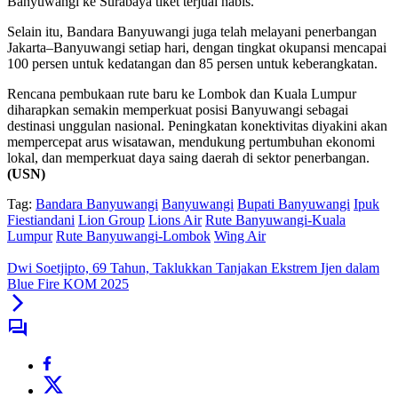
Banyuwangi ke Surabaya tiket terjual habis.
Selain itu, Bandara Banyuwangi juga telah melayani penerbangan
Jakarta–Banyuwangi setiap hari, dengan tingkat okupansi mencapai
100 persen untuk kedatangan dan 85 persen untuk keberangkatan.
Rencana pembukaan rute baru ke Lombok dan Kuala Lumpur
diharapkan semakin memperkuat posisi Banyuwangi sebagai
destinasi unggulan nasional. Peningkatan konektivitas diyakini akan
mempercepat arus wisatawan, mendukung pertumbuhan ekonomi
lokal, dan memperkuat daya saing daerah di sektor penerbangan.
(USN)
Tag:
Bandara Banyuwangi
Banyuwangi
Bupati Banyuwangi
Ipuk
Fiestiandani
Lion Group
Lions Air
Rute Banyuwangi-Kuala
Lumpur
Rute Banyuwangi-Lombok
Wing Air
Dwi Soetjipto, 69 Tahun, Taklukkan Tanjakan Ekstrem Ijen dalam
Blue Fire KOM 2025