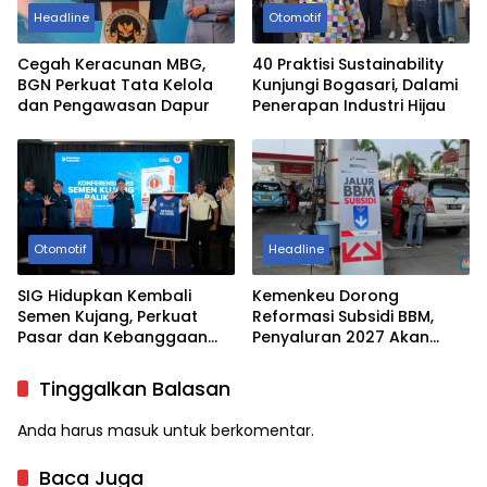
Headline
Otomotif
Cegah Keracunan MBG,
40 Praktisi Sustainability
BGN Perkuat Tata Kelola
Kunjungi Bogasari, Dalami
dan Pengawasan Dapur
Penerapan Industri Hijau
Otomotif
Headline
SIG Hidupkan Kembali
Kemenkeu Dorong
Semen Kujang, Perkuat
Reformasi Subsidi BBM,
Pasar dan Kebanggaan
Penyaluran 2027 Akan
Industri Jawa Barat
Lebih Tepat Sasaran
Tinggalkan Balasan
Anda harus
masuk
untuk berkomentar.
Baca Juga