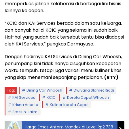
memperluas jalinan kolaborasi di berbagai lini bisnis
lainnya ke depan.
“KCIC dan KAI Services berada dalam satu keluarga,
dan banyak hal di KCIC yang selama ini sudah baik.
Hal-hal yang sudah baik tersebut tentu bisa diadopsi
oleh KAI Services,” pungkas Darmayusa.
Dengan hadirnya KAI Services di Dining Car Whoosh,
penumpang kini tidak hanya disuguhkan kecepatan
waktu tempuh, tetapi juga variasi menu kuliner khas
yang siap menemani sepanjang perjalanan.
(RTY)
Tag:
Dining Car Whoosh
Dwiyana Slamet Riadi
KAI Services
KCIC
Kereta Cepat Whoosh
Krisna Arianto
Kuliner Kereta Cepat
Stasiun Halim.
Harga Emas Antam Mandek di Level Rp2,738