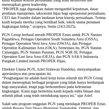
kasih kepada seluruh perusahaan yang telah berinovasi dan
menerapkan green leadership.
“PROPER juga digunakan dalam mengambil keputusan, dasar
penilaian manajemen, taksonomi hijau bagi operasional perusahaan,
CEO dan Founder dalam landasan ketat kinerja perusahaan. Terima
kasih kepada mereka yang beritikad baik, tokoh utama penataan
lingkungan hidup,” ucapnya, Senin (24/2/2025).
PGN Group berhasil meraih PROPER Emas untuk PGN Stasiun
Pagardewa, Pertagas Operation South Sumatera Area (OSSA),
Pertagas Operation West Java Area (OWJA), dan Pertagas
Operation Kalimantan Area (OKA). Sementara itu, PGN Stasiun
Cimanggis, PGN Stasiun Panaran, PGN SOR III, Pertagas
Operation East Java Area (OEJA), dan PGN SAKA Indonesia
Pangkah Limited meraih PROPER Hijau.
Direktur Utama PGN, Arief Setiawan Handoko, menyampaikan
apresiasinya atas pencapaian ini.
“Penghargaan ini adalah hasil kerja keras seluruh tim PGN Group
dalam menerapkan berbagai program yang tidak hanya berdampak
bagi masyarakat, tetapi juga berkontribusi pada kelestarian
lingkungan. Kami juga berterima kasih kepada mitra binaan dan
seluruh pihak yang telah mendukung upaya ini,” ujar Arief.
Salah satu program unggulan PGN yang mendapat PROPER Emas
adalah Pesona Tani Dewa (Pertanian Sustainable, Optimal, dan