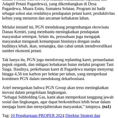
Adaptif Petani Pagardewa), yang dikembangkan di Desa
Pagardewa, Muara Enim, Sumatera Selatan. Program ini hadir
sebagai solusi atas rendahnya pendapatan petani karet, produktivitas
kebun yang menurun dan ancaman kebakaran lahan.
Melalui inisiatif ini, PGN mendukung pengembangan ekowisata
Danau Kemiri, yang membantu meningkatkan pendapatan
masyarakat setempat. Selain itu, perusahaan juga mengajak
masyarakat mengasah kemampuan bisnisnya dengan usaha
budidaya lebah, ikan, semangka, dan cabai untuk mendiversifikasi
sumber ekonomi petani.
Tak hanya itu, PGN juga mendorong replanting karet, pemanfaatan
pupuk organik, dan mitigasi kebakaran hutan melalui program Tani
Siaga. Hasilnya, perkebunan karet di Pagardewa mampu menyerap
hingga 4,56 ton karbon per hektar per tahun, yang memperkuat
komitmen PGN dalam mendukung dekarbonisasi.
Arief menegaskan bahwa PGN Group akan terus meningkatkan
inovasi dalam pengelolaan lingkungan.
“Sebagai Subholding Gas, kami akan memperkuat tanggung jawab
sosial dan lingkungan, agar dapat berkontribusi lebih besar dalam
menjaga bumi dan menyejahterakan masyarakat,” tutupnya.
(ea1)
Tag:
10 Penghargaan PROPER 2024
Direktur Strategi dan